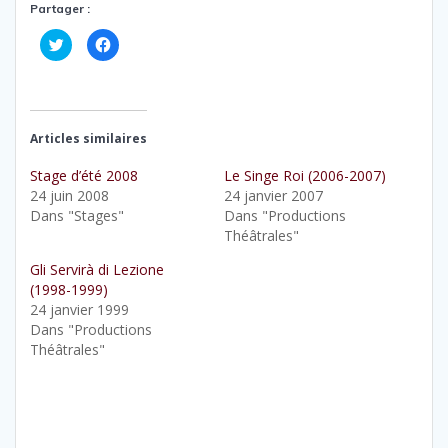
Partager :
C
C
l
l
i
i
q
q
u
u
e
e
z
z
p
p
o
o
Articles similaires
u
u
r
r
p
p
Stage d’été 2008
Le Singe Roi (2006-2007)
a
a
24 juin 2008
24 janvier 2007
r
r
t
t
Dans "Stages"
Dans "Productions
a
a
g
g
Théâtrales"
e
e
r
r
Gli Servirà di Lezione
s
s
u
u
(1998-1999)
r
r
T
F
24 janvier 1999
w
a
Dans "Productions
i
c
t
e
Théâtrales"
t
b
e
o
r
o
(
k
o
(
u
o
v
u
r
v