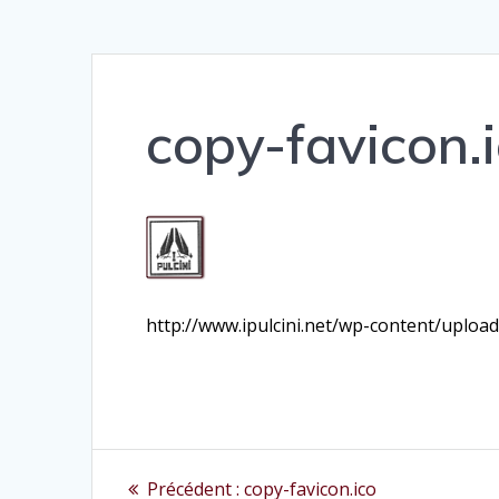
copy-favicon.
http://www.ipulcini.net/wp-content/upload
Navigation
Article
Précédent :
copy-favicon.ico