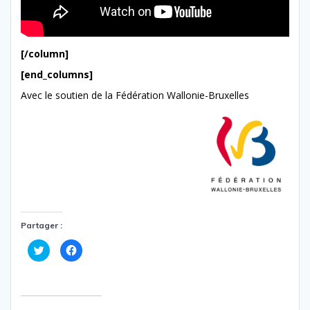
[/column]
[end_columns]
Avec le soutien de la Fédération Wallonie-Bruxelles
Partager :
C
C
l
l
i
i
q
q
u
u
e
e
z
z
p
p