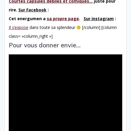
Courtes capsules débiles et comiques…
juste pour
rire.
Sur Facebook
:
Cet energumen a
sa propre page
.
Sur instagram
:
Il s’expose
dans toute sa splendeur
[/column] [column
class= »column_right »]
Pour vous donner envie…