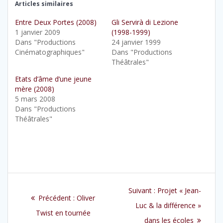
o
o
Articles similaires
u
u
r
r
p
p
Entre Deux Portes (2008)
Gli Servirà di Lezione
a
a
1 janvier 2009
(1998-1999)
r
r
t
t
Dans "Productions
24 janvier 1999
a
a
g
g
Cinématographiques"
Dans "Productions
e
e
Théâtrales"
r
r
s
s
u
u
Etats d’âme d’une jeune
r
r
T
F
mère (2008)
w
a
5 mars 2008
i
c
t
e
Dans "Productions
t
b
e
o
Théâtrales"
r
o
(
k
o
(
u
o
v
u
r
v
e
r
d
e
a
d
Navigation
n
a
s
n
u
s
Article
Suivant :
Projet « Jean-
n
u
de
Article
Précédent :
Oliver
e
n
suivant
Luc & la différence »
n
e
précédent
o
Twist en tournée
n
u
o
:
dans les écoles