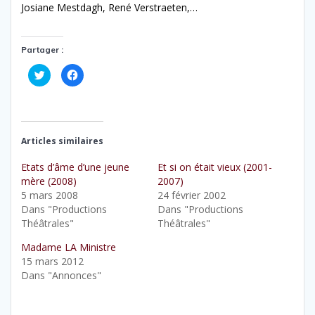
Josiane Mestdagh, René Verstraeten,…
Partager :
C
C
l
l
i
i
q
q
u
u
e
e
z
z
p
p
o
o
Articles similaires
u
u
r
r
p
p
Etats d’âme d’une jeune
Et si on était vieux (2001-
a
a
mère (2008)
2007)
r
r
t
t
5 mars 2008
24 février 2002
a
a
g
g
Dans "Productions
Dans "Productions
e
e
Théâtrales"
Théâtrales"
r
r
s
s
u
u
Madame LA Ministre
r
r
T
F
15 mars 2012
w
a
Dans "Annonces"
i
c
t
e
t
b
e
o
r
o